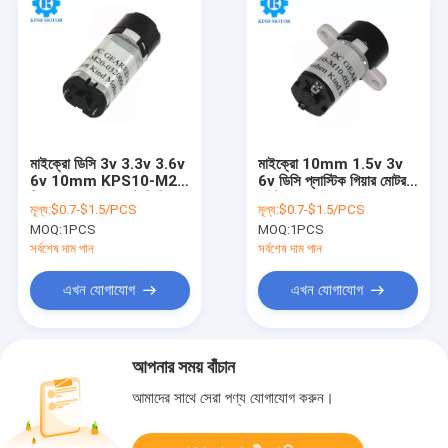
মাইক্রো ডিসি 3v 3.3v 3.6v
মাইক্রো 10mm 1.5v 3v
6v 10mm KPS10-M20
6v ডিসি প্লাস্টিক গিয়ার মোটর
গিয়ার শ্যাফ্ট সহ প্ল্যানেটারি গিয়ার
মাউন্ট কান এবং তারের সঙ্গে
মূল্য:
$0.7-$1.5/PCS
মূল্য:
$0.7-$1.5/PCS
মোটর
MOQ:
1PCS
MOQ:
1PCS
সর্বশেষ দাম পান
সর্বশেষ দাম পান
এখন যোগাযোগ
এখন যোগাযোগ
আপনার সময় বাঁচান
আমাদের সাথে সেরা পণ্য যোগাযোগ করুন।