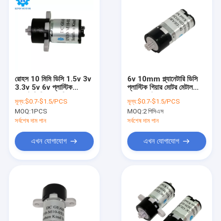
রোহস 10 মিমি ডিসি 1.5v 3v
6v 10mm প্ল্যানেটারি ডিসি
3.3v 5v 6v প্লাস্টিক
প্লাস্টিক গিয়ার মোটর মেটাল
প্ল্যানেটারি গিয়ারবক্স গিয়ার ব্রাশ
ব্রাশড ছোট আকার
মূল্য:
$0.7-$1.5/PCS
মূল্য:
$0.7-$1.5/PCS
মোটর
MOQ:
1PCS
MOQ:
2 পিসিএস
সর্বশেষ দাম পান
সর্বশেষ দাম পান
এখন যোগাযোগ
এখন যোগাযোগ
বাড়ি
পণ্য
আমাদের সম্পর্কে