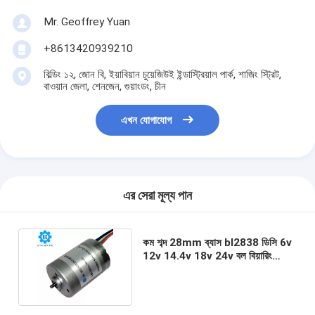
Mr. Geoffrey Yuan
+8613420939210
বিল্ডিং ১২, জোন বি, ইয়াবিয়ান চুয়েজিউই ইন্ডাস্ট্রিয়াল পার্ক, শাজিং স্ট্রিট,
বাওয়ান জেলা, শেনজেন, গুয়াংডং, চীন
এখন যোগাযোগ
এর সেরা মূল্য পান
কম শব্দ 28mm ব্যাস bl2838 ডিসি 6v
12v 14.4v 18v 24v বল বিয়ারিং
brushless মোটর কারখানা