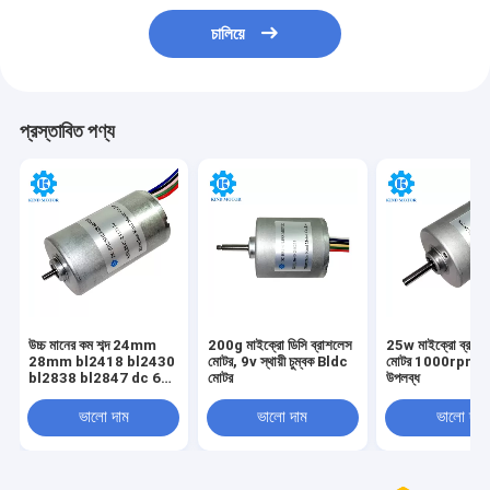
চালিয়ে
প্রস্তাবিত পণ্য
উচ্চ মানের কম শব্দ 24mm
200g মাইক্রো ডিসি ব্রাশলেস
25w মাইক্রো ব্রাশল
28mm bl2418 bl2430
মোটর, 9v স্থায়ী চুম্বক Bldc
মোটর 1000rpm গ
bl2838 bl2847 dc 6v
মোটর
উপলব্ধ
12v 14.4v 18v 24v বল
বিয়ারিং ব্রাশহীন মোটর
ভালো দাম
ভালো দাম
ভালো দাম