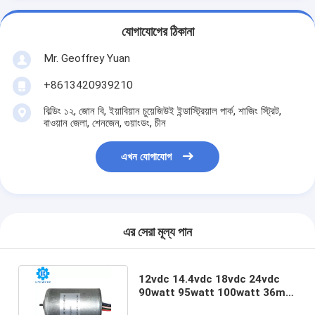
যোগাযোগের ঠিকানা
Mr. Geoffrey Yuan
+8613420939210
বিল্ডিং ১২, জোন বি, ইয়াবিয়ান চুয়েজিউই ইন্ডাস্ট্রিয়াল পার্ক, শাজিং স্ট্রিট,
বাওয়ান জেলা, শেনজেন, গুয়াংডং, চীন
এখন যোগাযোগ
এর সেরা মূল্য পান
12vdc 14.4vdc 18vdc 24vdc
90watt 95watt 100watt 36mm
BL3657 ব্রাশহীন ডিসি মোটর