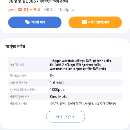
36mm BL3657 ব্রাশহীন ডিসি মোটর
মূল্য：$8-$15/PCS
MOQ：1000pcs
ভালো দাম
এখন যোগাযোগ
পণ্যের বর্ণনা
,
16ppr এনকোডার মাইক্রো ডিসি ব্রাশলেস মোটর
লক্ষণীয় করা
,
BL3657 মাইক্রো ডিসি ব্রাশলেস মোটর
এনকোডার সহ 350 গ্রাম ব্রাশহীন ডিসি মোটর
উৎপত্তি স্থল
চীন
ডেলিভারি সময়
1-6 সপ্তাহ
ন্যূনতম চাহিদার পরিমাণ
1000pcs
পরিচিতিমুলক নাম
Kind Motor
পরিশোধের শর্ত
এল/সি, ডি/এ, ডি/পি, টি/টি, পেপ্যাল, ওয়েস্টার্ন ইউনিয়ন
আরো দেখুন