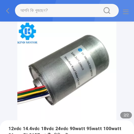
2
/
2
12vdc 14.4vdc 18vdc 24vdc 90watt 95watt 100watt