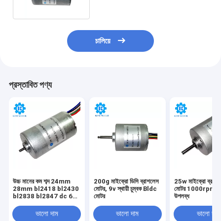
চালিয়ে
প্রস্তাবিত পণ্য
উচ্চ মানের কম শব্দ 24mm
200g মাইক্রো ডিসি ব্রাশলেস
25w মাইক্রো ব্রাশল
28mm bl2418 bl2430
মোটর, 9v স্থায়ী চুম্বক Bldc
মোটর 1000rpm গ
bl2838 bl2847 dc 6v
মোটর
উপলব্ধ
12v 14.4v 18v 24v বল
বিয়ারিং ব্রাশহীন মোটর
ভালো দাম
ভালো দাম
ভালো দাম