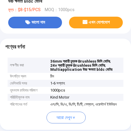
উচ্চ ক্ষমতা Bldc মোটর
মূল্য：$8-$15/PCS
MOQ：1000pcs
ভালো দাম
এখন যোগাযোগ
পণ্যের বর্ণনা
,
36mm স্থায়ী চুম্বক Brushless ডিসি মোটর
লক্ষণীয় করা
,
24v স্থায়ী চুম্বক Brushless ডিসি মোটর
Multiapplication উচ্চ ক্ষমতা bldc মোটর
উৎপত্তি স্থল
চীন
ডেলিভারি সময়
1-6 সপ্তাহ
ন্যূনতম চাহিদার পরিমাণ
1000pcs
পরিচিতিমুলক নাম
Kind Motor
পরিশোধের শর্ত
এল/সি, ডি/এ, ডি/পি, টি/টি, পেপ্যাল, ওয়েস্টার্ন ইউনিয়ন
আরো দেখুন