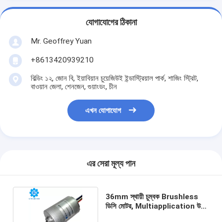
যোগাযোগের ঠিকানা
Mr. Geoffrey Yuan
+8613420939210
বিল্ডিং ১২, জোন বি, ইয়াবিয়ান চুয়েজিউই ইন্ডাস্ট্রিয়াল পার্ক, শাজিং স্ট্রিট,
বাওয়ান জেলা, শেনজেন, গুয়াংডং, চীন
এখন যোগাযোগ
এর সেরা মূল্য পান
36mm স্থায়ী চুম্বক Brushless
ডিসি মোটর, Multiapplication উচ্চ
ক্ষমতা Bldc মোটর