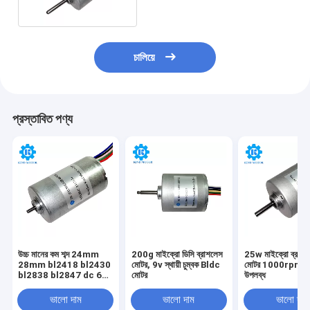
চালিয়ে
প্রস্তাবিত পণ্য
উচ্চ মানের কম শব্দ 24mm
200g মাইক্রো ডিসি ব্রাশলেস
25w মাইক্রো ব্রাশল
28mm bl2418 bl2430
মোটর, 9v স্থায়ী চুম্বক Bldc
মোটর 1000rpm গ
bl2838 bl2847 dc 6v
মোটর
উপলব্ধ
12v 14.4v 18v 24v বল
বিয়ারিং ব্রাশহীন মোটর
ভালো দাম
ভালো দাম
ভালো দাম