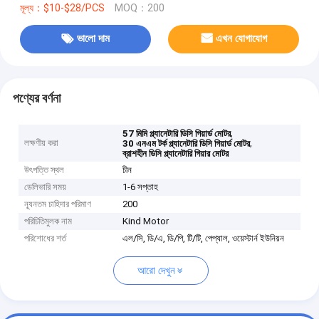
মূল্য：$10-$28/PCS
MOQ：200
ভালো দাম
এখন যোগাযোগ
পণ্যের বর্ণনা
,
57 মিমি প্ল্যানেটারি ডিসি গিয়ার্ড মোটর
লক্ষণীয় করা
,
30 এনএম টর্ক প্ল্যানেটারি ডিসি গিয়ার্ড মোটর
ব্রাশহীন ডিসি প্ল্যানেটারি গিয়ার মোটর
উৎপত্তি স্থল
চীন
ডেলিভারি সময়
1-6 সপ্তাহ
ন্যূনতম চাহিদার পরিমাণ
200
পরিচিতিমুলক নাম
Kind Motor
পরিশোধের শর্ত
এল/সি, ডি/এ, ডি/পি, টি/টি, পেপ্যাল, ওয়েস্টার্ন ইউনিয়ন
আরো দেখুন