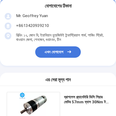
যোগাযোগের ঠিকানা
Mr. Geoffrey Yuan
+8613420939210
বিল্ডিং ১২, জোন বি, ইয়াবিয়ান চুয়েজিউই ইন্ডাস্ট্রিয়াল পার্ক, শাজিং স্ট্রিট,
বাওয়ান জেলা, শেনজেন, গুয়াংডং, চীন
এখন যোগাযোগ
এর সেরা মূল্য পান
ব্রাশলেস প্ল্যানেটারি ডিসি গিয়ার
মোটর 57mm ব্যাস 30Nm টর্ক
সহ