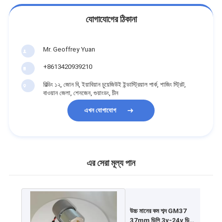
যোগাযোগের ঠিকানা
Mr. Geoffrey Yuan
+8613420939210
বিল্ডিং ১২, জোন বি, ইয়াবিয়ান চুয়েজিউই ইন্ডাস্ট্রিয়াল পার্ক, শাজিং স্ট্রিট,
বাওয়ান জেলা, শেনজেন, গুয়াংডং, চীন
এখন যোগাযোগ
এর সেরা মূল্য পান
উচ্চ মানের কম শব্দ GM37
37mm ডিসি 3v-24v ডিসি