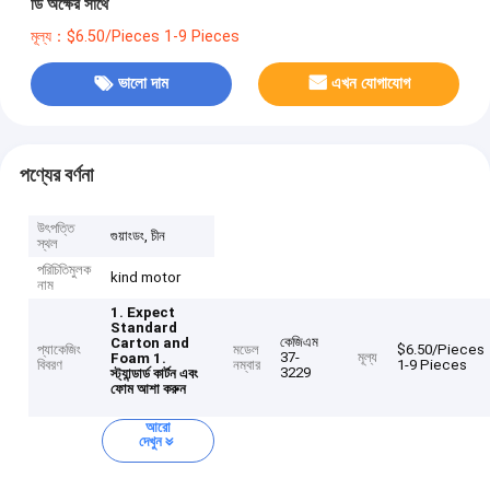
ডি অক্ষের সাথে
মূল্য：$6.50/Pieces 1-9 Pieces
ভালো দাম
এখন যোগাযোগ
পণ্যের বর্ণনা
উৎপত্তি
গুয়াংডং, চীন
স্থল
পরিচিতিমুলক
kind motor
নাম
1. Expect
Standard
কেজিএম
Carton and
প্যাকেজিং
মডেল
$6.50/Pieces
37-
মূল্য
Foam
1.
বিবরণ
নম্বার
1-9 Pieces
3229
স্ট্যান্ডার্ড কার্টন এবং
ফোম আশা করুন
আরো
দেখুন