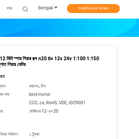
Bengali
খবর
উদ্ধৃতির জন্য আবেদন
 12 মিমি স্পার গিয়ার বক্স n20 6v 12v 24v 1:100 1:150
ুপাত গিয়ার মোটর
বরণ:
্থল:
গুয়াংডং, চীন
লক নাম:
kind motor
CCC, ce, RoHS, VDE, ISO9001
ার:
কেজিএম 12-এন 20
াহিদার পরিমাণ:
২ টুকরা