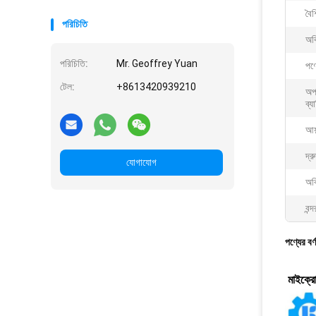
বৈশ
পরিচিতি
অবি
পরিচিতি:
Mr. Geoffrey Yuan
পণ্
টেল:
+8613420939210
অপা
ব্য
আয
দ্র
যোগাযোগ
অবি
বন্দ
পণ্যের বর্
মাইক্র