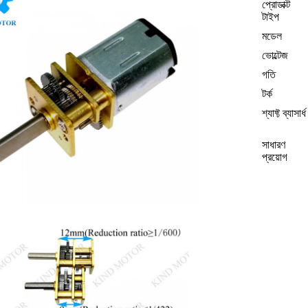
প্রোডাক্ট
টাইপ
মডেল
ভোল্টেজ
গতি
টর্ক
শ্যাফ্ট ব্যাসার্ধ
সাধারণ
প্রয়োগ