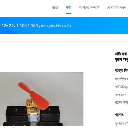
বাড়ি
পণ্য
আমাদের সম্পর্কে
যোগাযোগ করুন
 6v 12v 24v 1:100 1:150 হ্রাস অনুপাত গিয়ার মোটর
মাইক্রো
হ্রাস অন
পণ্যের বি
উৎপত্তি স
পরিচিতিমু
সাক্ষ্যদান:
মডেল নম্ব
প্রদান:
ন্যূনতম চ