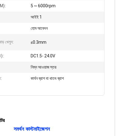
PM):
5 ~ 6000rpm
আইই 1
হোম আবেদন
জোড় খেলুন:
≤0.3mm
উ):
DC1.5- 24.0V
নিম্ন আওয়াজ স্তর
প:
কার্বন ব্রাশ বা ধাতব ব্রাশ
োটর
সমর্থন কাস্টমাইজেশন