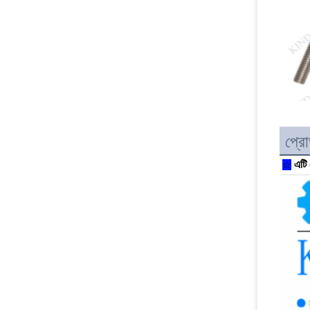
প্রো
এটি 
☆