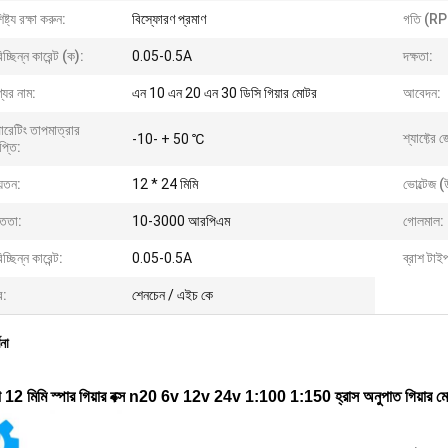
িষ্ট্য রক্ষা করুন:
বিস্ফোরণ প্রমাণ
গতি (R
চ্ছিন্ন কারেন্ট (ক):
0.05-0.5A
দক্ষতা:
যের নাম:
এন 10 এন 20 এন 30 ডিসি গিয়ার মোটর
আবেদন:
রেটিং তাপমাত্রার
শ্যাফ্টের 
-10- + 50 ℃
াপ্তি:
়তন:
12 * 24 মিমি
ভোল্টেজ (
ুততা:
10-3000 আরপিএম
গোলমাল:
চ্ছিন্ন কারেন্ট:
0.05-0.5A
ব্রাশ টাই
র:
শেনচেন / এইচ কে
ণনা
ো 12 মিমি স্পার গিয়ার বক্স n20 6v 12v 24v 1:100 1:150 হ্রাস অনুপাত গিয়ার ম