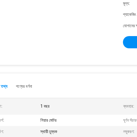
মূল্য:
প্যাকেজিং
যোগানের ক
 তথ্য
পণ্যের বর্ণনা
া:
1 বছর
ব্যবহার:
্শ:
গিয়ার মোটর
ঘূর্ণন সঁচ
মাণ:
স্থায়ী চুম্বক
লঘুকরণ: