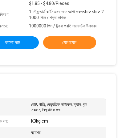
$1.85 - $4.80/Pieces
1. স্ট্যান্ডার্ড কার্টন এবং ফোম আশা করুন<br><br> 2.
 বিবরণ:
1000 পিসি / শক্ত কাগজ
্ষমতা:
1000000 পিস / টুকরা প্রতি মাসে স্টক উপলব্ধ
ভালো দাম
যোগাযোগ
বোট, গাড়ি, বৈদ্যুতিক সাইকেল, ফ্যান, গৃহ
সরঞ্জাম, বৈদ্যুতিক লক
ারক বল:
K3kg.cm
ব্রাশের