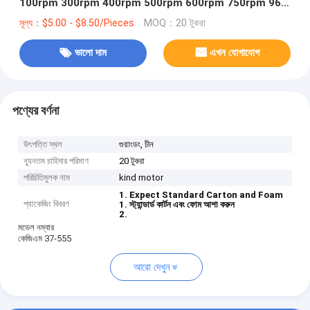
100rpm 300rpm 400rpm 500rpm 600rpm 750rpm 960
rpm ডিসি গিয়ার মোটর
মূল্য：$5.00 - $8.50/Pieces
MOQ：20 টুকরা
ভালো দাম
এখন যোগাযোগ
পণ্যের বর্ণনা
উৎপত্তি স্থল
গুয়াংডং, চীন
ন্যূনতম চাহিদার পরিমাণ
20 টুকরা
পরিচিতিমুলক নাম
kind motor
1. Expect Standard Carton and Foam
প্যাকেজিং বিবরণ
1. স্ট্যান্ডার্ড কার্টন এবং ফোম আশা করুন
2.
মডেল নম্বার
কেজিএম 37-555
আরো দেখুন