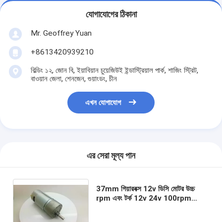
যোগাযোগের ঠিকানা
Mr. Geoffrey Yuan
+8613420939210
বিল্ডিং ১২, জোন বি, ইয়াবিয়ান চুয়েজিউই ইন্ডাস্ট্রিয়াল পার্ক, শাজিং স্ট্রিট,
বাওয়ান জেলা, শেনজেন, গুয়াংডং, চীন
এখন যোগাযোগ
এর সেরা মূল্য পান
37mm গিয়ারবক্স 12v ডিসি মোটর উচ্চ
rpm এবং টর্ক 12v 24v 100rpm
300rpm 400rpm 500rpm
600rpm 750rpm 960 rpm ডিসি