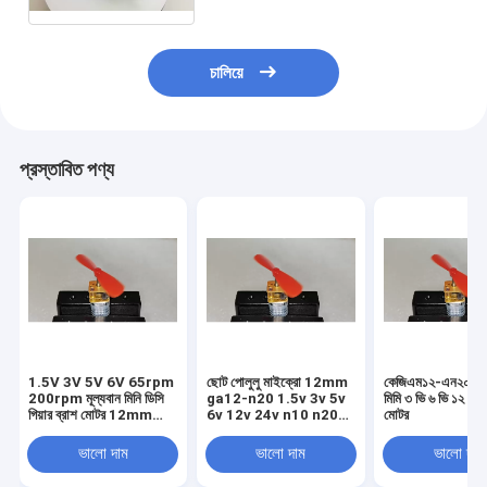
গিয়ার মোটর
চালিয়ে
প্রস্তাবিত পণ্য
1.5V 3V 5V 6V 65rpm
ছোট পোলুলু মাইক্রো 12mm
কেজিএম১২-এন২০ মাই
200rpm মূল্যবান মিনি ডিসি
ga12-n20 1.5v 3v 5v
মিমি ৩ ভি ৬ ভি ১২ ভি ম
গিয়ার ব্রাশ মোটর 12mm
6v 12v 24v n10 n20
মোটর
N20
n30 অল-মেটাল গিয়ার হ্রাস
মোটর
ভালো দাম
ভালো দাম
ভালো দাম