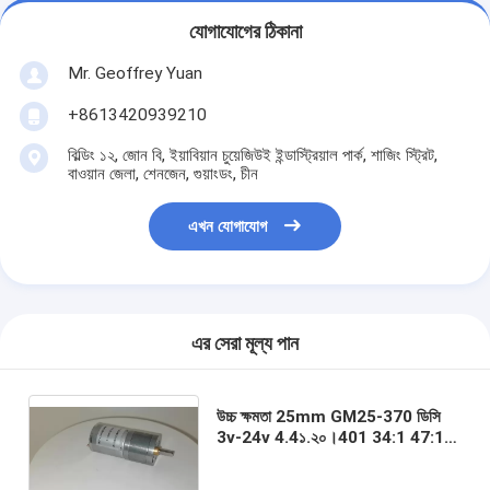
যোগাযোগের ঠিকানা
Mr. Geoffrey Yuan
+8613420939210
বিল্ডিং ১২, জোন বি, ইয়াবিয়ান চুয়েজিউই ইন্ডাস্ট্রিয়াল পার্ক, শাজিং স্ট্রিট,
বাওয়ান জেলা, শেনজেন, গুয়াংডং, চীন
এখন যোগাযোগ
এর সেরা মূল্য পান
উচ্চ ক্ষমতা 25mm GM25-370 ডিসি
3v-24v 4.4১.২০।401 34:1 47:1
75:1 99:1 172:1 227:1 378:1
499:1 মাইক্রো ধাতু হ্রাস গিয়ারমোটর