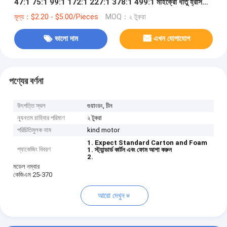
47:1 75:1 99:1 172:1 227:1 378:1 499:1 মাইক্রো ধাতু হ্রাস
গিয়ারমোটর
মূল্য：$2.20 - $5.00/Pieces
MOQ：২ টুকরা
ভালো দাম
এখন যোগাযোগ
পণ্যের বর্ণনা
উৎপত্তি স্থল
গুয়াংডং, চীন
ন্যূনতম চাহিদার পরিমাণ
২ টুকরা
পরিচিতিমুলক নাম
kind motor
1. Expect Standard Carton and Foam
প্যাকেজিং বিবরণ
1. স্ট্যান্ডার্ড কার্টন এবং ফোম আশা করুন
2.
মডেল নম্বার
কেজিএম 25-370
আরো দেখুন