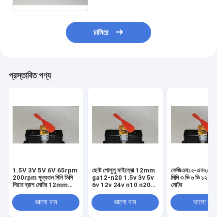
চালিয়ে
প্রস্তাবিত পণ্য
1.5V 3V 5V 6V 65rpm
ছোট পোলুলু মাইক্রো 12mm
কেজিএম১২-এন২০ মাই
200rpm মূল্যবান মিনি ডিসি
ga12-n20 1.5v 3v 5v
মিমি ৩ ভি ৬ ভি ১২ ভি ম
গিয়ার ব্রাশ মোটর 12mm
6v 12v 24v n10 n20
মোটর
N20
n30 অল-মেটাল গিয়ার হ্রাস
মোটর
ভালো দাম
ভালো দাম
ভালো দাম