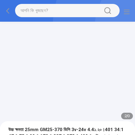
2
/
0
উচ্চ ক্ষমতা 25mm GM25-370 ডিসি 3v-24v 4.4১.২০।401 34:1