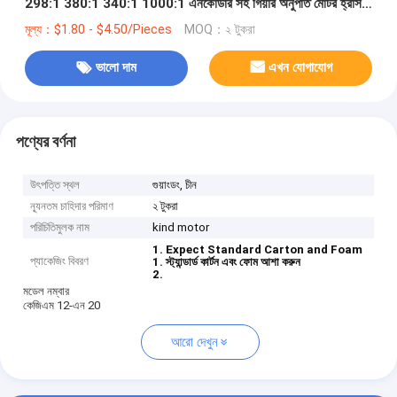
298:1 380:1 340:1 1000:1 এনকোডার সহ গিয়ার অনুপাত মোটর হ্রাস
গিয়ারবক্স
মূল্য：$1.80 - $4.50/Pieces
MOQ：২ টুকরা
ভালো দাম
এখন যোগাযোগ
পণ্যের বর্ণনা
উৎপত্তি স্থল
গুয়াংডং, চীন
ন্যূনতম চাহিদার পরিমাণ
২ টুকরা
পরিচিতিমুলক নাম
kind motor
1. Expect Standard Carton and Foam
প্যাকেজিং বিবরণ
1. স্ট্যান্ডার্ড কার্টন এবং ফোম আশা করুন
2.
মডেল নম্বার
কেজিএম 12-এন 20
আরো দেখুন