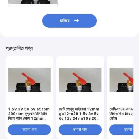
চালিয়ে
প্রস্তাবিত পণ্য
1.5V 3V 5V 6V 65rpm
ছোট পোলুলু মাইক্রো 12mm
কেজিএম১২-এন২০ মাই
200rpm মূল্যবান মিনি ডিসি
ga12-n20 1.5v 3v 5v
মিমি ৩ ভি ৬ ভি ১২ ভি ম
গিয়ার ব্রাশ মোটর 12mm
6v 12v 24v n10 n20
মোটর
N20
n30 অল-মেটাল গিয়ার হ্রাস
মোটর
ভালো দাম
ভালো দাম
ভালো দাম